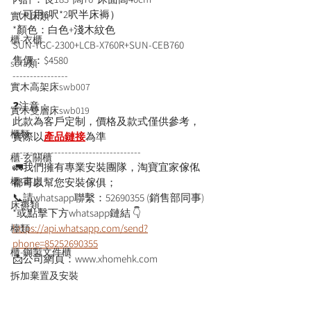
（可用6呎*2呎半床褥）
實木床類
*顏色：白色+淺木紋色
櫃-衣櫃
SUN-YGC-2300+LCB-X760R+SUN-CEB760
售價：$4580
sofa類
----------------
實木高架床swb007
❓注意：
實木雙層床swb019
此款為客戶定制，價格及款式僅供參考，
櫃類
實際以
產品鏈接
為準
-------------------------------------
櫃-玄關櫃
🚛我們擁有專業安裝團隊，淘寶宜家傢俬
櫃-書桌
都可以幫您安裝傢俱；
📞請whatsapp聯繫：52690355 (銷售部同事)
床褥類
*或點擊下方whatsapp鏈結 👇
https://api.whatsapp.com/send?
檯類
phone=85252690355
櫃-鋼製文件櫃
📩公司網頁：www.xhomehk.com
拆加棄置及安裝