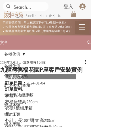
登入
Excellent Home (HK) Ltd
門市營業時間：早上11點到下午7點(星期一休息)
• 沙田火炭力堅工業大廈5樓D室（火炭站D出1分鐘）
• 觀塘盈達商業大廈8樓B室（牛頭角站A出8分鐘）
文章
各種傢俱
2024年3月18日
讀畢需時 1 分鐘
各種傢俱
九龍灣德福花園P座客戶安裝實例
傢俬選購攻略
訂單資料：  
訂單日期：
2024-01-04
訂造傢俬 /櫥櫃
訂單資料: 
儲物床/衣櫃床類
衣櫃床 SUN760
衣櫃床總高230cm
變型床類
衣櫃+櫃桶床箱
尺寸1：
鐵架床類
外計：長188*闊78*高230cm
櫸木床類
內計：長183*闊76*床面高40cm