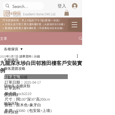
登入
Excellent Home (HK) Ltd
門市營業時間：早上11點到下午7點(星期一休息)
• 沙田火炭力堅工業大廈5樓D室（火炭站D出1分鐘）
• 觀塘盈達商業大廈8樓B室（牛頭角站A出8分鐘）
文章
各種傢俱
2025年5月7日
讀畢需時 1 分鐘
各種傢俱
九龍深水埗白田邨雅田樓客戶安裝實
傢俬選購攻略
例
訂單資料：      
訂造傢俬 /櫥櫃
訂單日期：
2025-04-17
儲物床/衣櫃床類
訂單資料:  
餐邊櫃 yscb2110
變型床類
尺寸：闊100*深30*高200cm
鐵架床類
顏色：原木色+象牙白
售價：$3080（包安裝+上墻）
櫸木床類