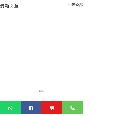
查看全部
最新文章
熱門產品
關於家之良品
品牌中心
自家設計
家之良品（辦公）
關於我們