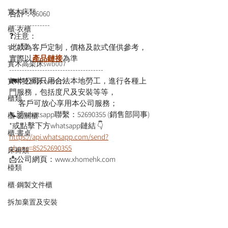
實木床類
合計：$6060
----------------
櫃-衣櫃
❓注意：
sofa類
此款為客戶定制，價格及款式僅供參考，
實際以
產品鏈接
為準
實木高架床swb007
-------------------------------------
🚛本公司只用合法本地勞工，進行各種上
實木雙層床swb019
門服務，包括度尺及安裝等等，
櫃類
      客戶可放心享用本公司服務；
📞請whatsapp聯繫：52690355 (銷售部同事)
櫃-玄關櫃
*或點擊下方whatsapp鏈結 👇
櫃-書桌
https://api.whatsapp.com/send?
phone=85252690355
床褥類
📩公司網頁：www.xhomehk.com
檯類
櫃-鋼製文件櫃
拆加棄置及安裝