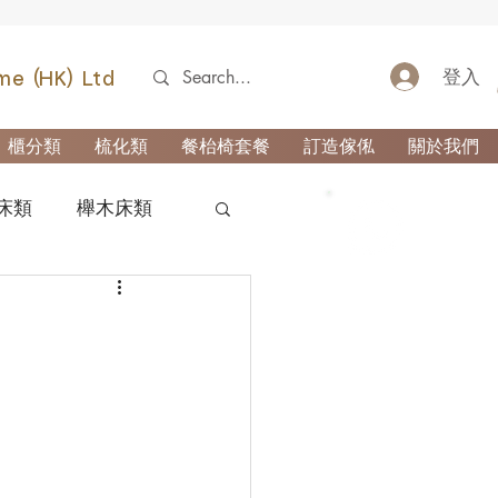
登入
me (HK) Ltd
櫃分類
梳化類
餐枱椅套餐
訂造傢俬
關於我們
床類
櫸木床類
52690355
類
櫃-玄關櫃