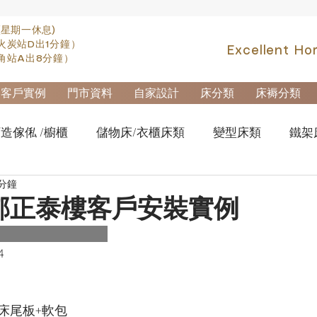
(星期一休息)
火炭站D出1分鐘）
Excellent Ho
角站A出8分鐘）
客戶實例
門市資料
自家設計
床分類
床褥分類
造傢俬 /櫥櫃
儲物床/衣櫃床類
變型床類
鐵架
 分鐘
fa類
實木高架床swb007
實木雙層床swb019
櫃
邨正泰樓客戶安裝實例
櫃-鋼製文件櫃
拆加棄置及安裝
4
床尾板+軟包