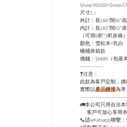
Snow-YIG550+Snow-C
尺寸1：
外計：長188*闊96*高
內計：長183*闊92*
（可用6呎*3呎床褥
顏色：雪松木+乳白
櫃桶床箱款
價錢：$6880（包基
----------------
❓注意：
此款為客戶定制，價
實際以
產品鏈接
為準
---------------------------------
🚛本公司只用合法
      客戶可放心享
📞請whatsapp聯繫：