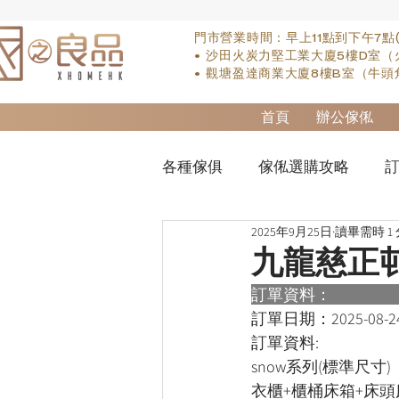
門市營業時間：早上11點到下午7點
• 沙田火炭力堅工業大廈5樓D室（
• 觀塘盈達商業大廈8樓B室（牛頭
首頁
辦公傢俬
各種傢俱
傢俬選購攻略
訂
2025年9月25日
讀畢需時 1
實木床類
櫃-衣櫃
so
九龍慈正
訂單資料：      
櫃-書桌
床褥類
檯類
訂單日期：
2025-08-2
訂單資料:  
snow系列(標準尺寸)
衣櫃+櫃桶床箱+床頭