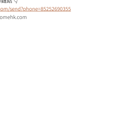
鏈結 👇
p.com/send?phone=85252690355
mehk.com