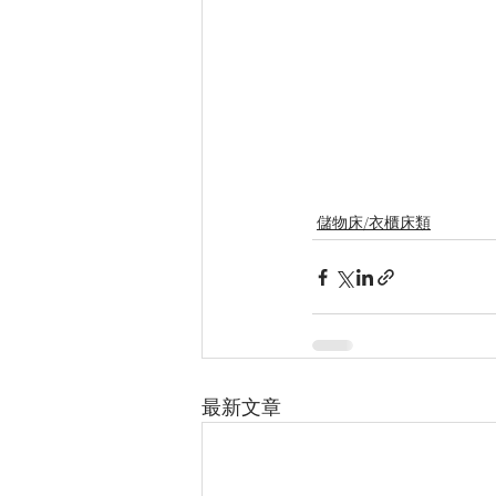
儲物床/衣櫃床類
最新文章