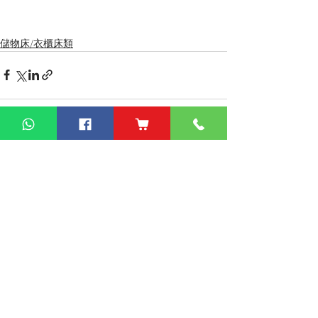
儲物床/衣櫃床類
查看全部
最新文章