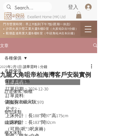
登入
Excellent Home (HK) Ltd
門市營業時間：早上11點到下午7點(星期一休息)
• 沙田火炭力堅工業大廈5樓D室（火炭站D出1分鐘）
• 觀塘盈達商業大廈8樓B室（牛頭角站A出8分鐘）
文章
各種傢俱
2025年2月5日
讀畢需時 1 分鐘
各種傢俱
九龍大角咀帝柏海灣客戶安裝實例
傢俬選購攻略
訂單資料：      
訂單日期：
2024-12-30
訂造傢俬 /櫥櫃
訂單資料:  
儲物床/衣櫃床類
高架床XBed-GJC970

尺寸2：

變型床類
上床外計：長188*闊97*高175cm

上床內計：長183*闊92cm

鐵架床類
（可用6呎*3呎床褥）

櫸木床類
顏色：鐵灰+白色
