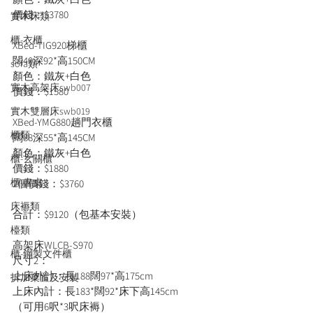
價錢：$3780

實木床類
櫃-衣櫃
XBed-TIG920梯櫃

闊40深92*高150CM

sofa類
顏色：鐵灰+白色

實木高架床swb007
價錢：$1580

實木雙層床swb019
XBed-YMG880趟門衣櫃

櫃類
闊88深55*高145CM

顏色：鐵灰+白色

櫃-玄關櫃
價錢：$1880

櫃-書桌
2個價錢：$3760

床褥類
合計：$9120（包基本安裝）

檯類
高架床WLCB-S970

櫃-鋼製文件櫃
尺寸2：

上床外計：長188闊97*高175cm

拆加棄置及安裝
上床內計：長183*闊92*床下高145cm

（可用6呎*3呎床褥）
