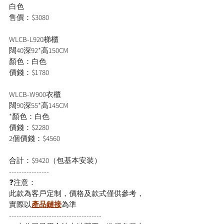
白色

售價：$3080

WLCB-L920梯櫃

闊40深92*高150CM

顏色：白色

價錢：$1780

WLCB-W900衣櫃

闊90深55*高145CM

*顏色：白色

價錢：$2280

2個價錢：$4560

合計：$9420（包基本安装）
----------------
❓注意：
此款為客戶定制，價格及款式僅供參考，
實際以
產品鏈接
為準
-------------------------------------