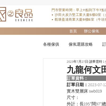
門市營業時間：早上11點到下午7點
• 沙田火炭力堅工業大廈5樓D室（
• 觀塘盈達商業大廈8樓B室（牛頭
首頁
辦公傢俬
各種傢俱
傢俬選購攻略
訂
2023年7月27日
讀畢需時 1
實木床類
櫃-衣櫃
so
九龍何文
訂單資料：  
櫃-書桌
床褥類
檯類
訂單日期：
2023-07-1
實木雙層床 swb019
尺寸：
外計：長195*闊97*總