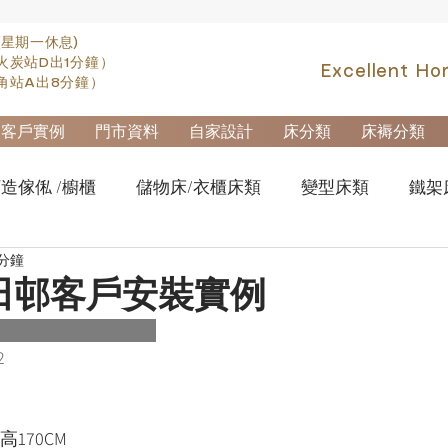
(星期一休息)
火炭站D出1分鐘）
Excellent Ho
角站A出8分鐘）
客戶實例
門市資料
自家設計
床分類
床褥分類
造傢俬 /櫥櫃
儲物床/衣櫃床類
變型床類
鐵架
 分鐘
fa類
實木高架床swb007
實木雙層床swb019
櫃
田邨客戶安裝實例
櫃-鋼製文件櫃
拆加棄置及安裝
2
高170CM