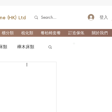
登入
me (HK) Ltd
櫃分類
梳化類
餐枱椅套餐
訂造傢俬
關於我們
床類
櫸木床類
52690355
類
櫃-玄關櫃