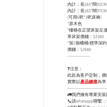
內計：長183*闊92CM
內計：長183*闊97CM
(可用6呎*3呎床褥)
*原木色
*樓梯在正望床架左邊
單床架價錢：$2380
*加2個櫃桶(標準深約4
價錢：$2680
-------------------
❓注意：
此款為客戶定制，價
實際以
產品鏈接
為
準
---------------------------------
🚛我們擁有專業安
📞請whatsapp聯繫：