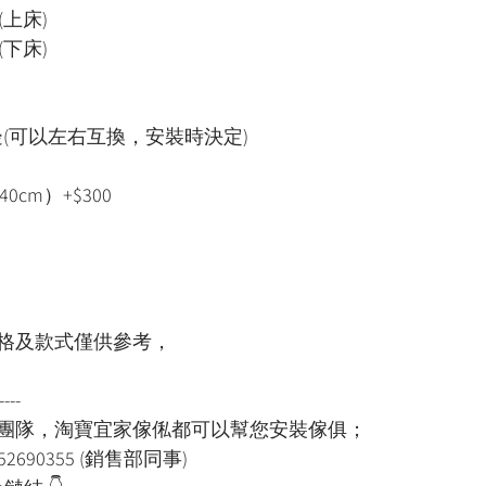
(上床)
(下床)
(可以左右互換，安裝時決定)
0cm）+$300
格及款式僅供參考，
----
裝團隊，淘寶宜家傢俬都可以幫您安裝傢俱；
52690355 (銷售部同事)