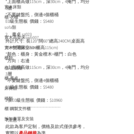
*上面櫃高做115cm，深30cm，4掩門，均分
實木床類
3層
*不要鍵盤托，側邊4個櫃桶
櫃-衣櫃
E0級生態板  價錢：$5480
sofa類
2、書桌 sz023
實木高架床swb007
外計尺寸:  長120*闊60*總高240CM(桌面高
75+中間留空50+櫃高115cm)
實木雙層床swb019
*顏色：櫃身：黃金檀木+櫃門：白色
櫃類
*方向：右邊
*上面櫃高做115cm，深30cm，4掩門，均分
櫃-玄關櫃
3層
櫃-書桌
*不要鍵盤托，側邊4個櫃桶
E0級生態板  價錢：$5480
床褥類
檯類
2張E0級生態板  價錢：$10960
-------------------------------------
櫃-鋼製文件櫃
拆加棄置及安裝
❓注意：
此款為客戶定制，價格及款式僅供參考，
實際以
產品鏈接
為準