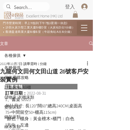
登入
Excellent Home (HK) Ltd
門市營業時間：早上11點到下午7點(星期一休息)
• 沙田火炭力堅工業大廈5樓D室（火炭站D出1分鐘）
• 觀塘盈達商業大廈8樓B室（牛頭角站A出8分鐘）
文章
各種傢俱
2022年10月7日
讀畢需時 1 分鐘
各種傢俱
九龍何文田何文田山道 26號客戶安
傢俬選購攻略
裝實例
訂單資料：  
訂造傢俬 /櫥櫃
訂單日期：
2022-08-31
儲物床/衣櫃床類
1、書桌 sz023
外計尺寸:  長120*闊60*總高240CM(桌面高
變型床類
75+中間留空50+櫃高115cm)
鐵架床類
*顏色：櫃身：黃金檀木+櫃門：白色
*方向：左邊
櫸木床類