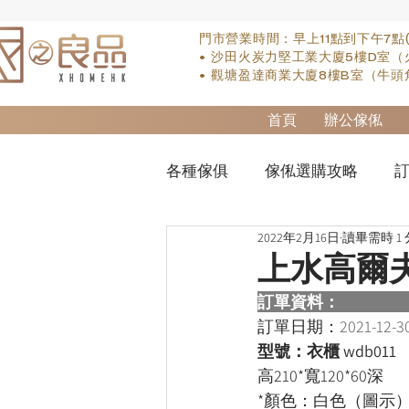
門市營業時間：早上11點到下午7點
• 沙田火炭力堅工業大廈5樓D室（
• 觀塘盈達商業大廈8樓B室（牛頭
首頁
辦公傢俬
各種傢俱
傢俬選購攻略
訂
2022年2月16日
讀畢需時 1
實木床類
櫃-衣櫃
so
上水高爾
訂單資料：  
櫃-書桌
床褥類
檯類
訂單日期：
2021-12-3
型號：衣櫃 wdb011
高210*寬120*60深
*顏色：白色（圖示