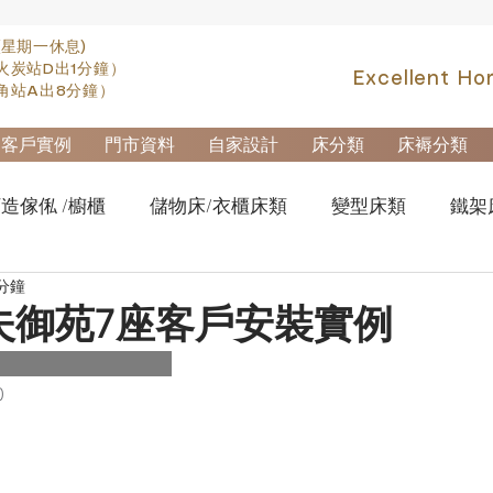
(星期一休息)
火炭站D出1分鐘）
Excellent Ho
角站A出8分鐘）
客戶實例
門市資料
自家設計
床分類
床褥分類
造傢俬 /櫥櫃
儲物床/衣櫃床類
變型床類
鐵架
 分鐘
fa類
實木高架床swb007
實木雙層床swb019
櫃
夫御苑7座客戶安裝實例
櫃-鋼製文件櫃
拆加棄置及安裝
0
）