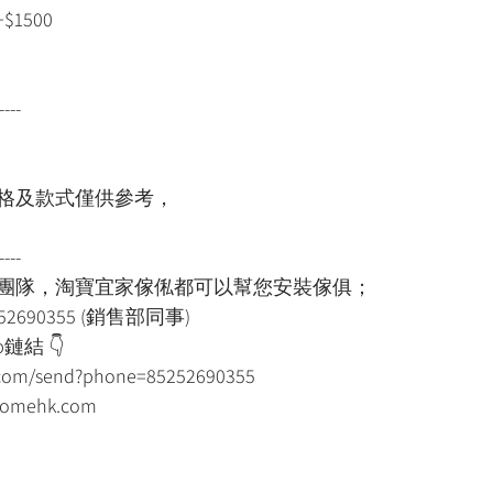
$1500
----
格及款式僅供參考，
----
裝團隊，淘寶宜家傢俬都可以幫您安裝傢俱；
52690355 (銷售部同事)
鏈結 👇
p.com/send?phone=85252690355
mehk.com