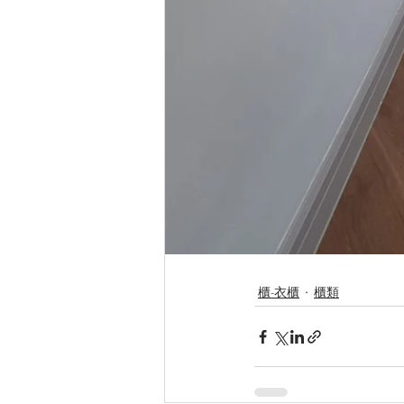
櫃-衣櫃
櫃類