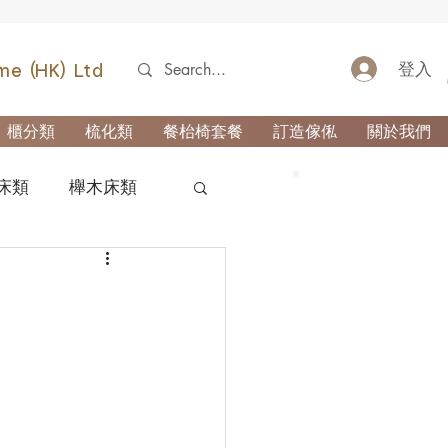
登入
me (HK) Ltd
櫃分類
梳化類
餐枱椅套餐
訂造傢俬
關於我們
床類
櫸木床類
52690355
類
櫃-玄關櫃