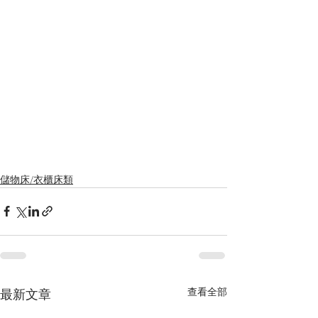
儲物床/衣櫃床類
查看全部
最新文章