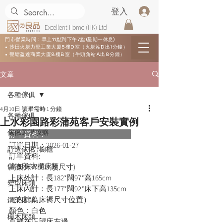
登入
Excellent Home (HK) Ltd
門市營業時間：早上11點到下午7點(星期一休息)
• 沙田火炭力堅工業大廈5樓D室（火炭站D出1分鐘）
• 觀塘盈達商業大廈8樓B室（牛頭角站A出8分鐘）
文章
各種傢俱
4月10日
讀畢需時 1 分鐘
各種傢俱
上水彩園路彩蒲苑客戶安裝實例
傢俬選購攻略
訂單資料：      
訂單日期：
2026-01-27
訂造傢俬 /櫥櫃
訂單資料:  
儲物床/衣櫃床類
高架床WLCB(改尺寸)
上床外計：長182*闊97*高165cm
變型床類
上床內計：長177*闊92*床下高135cm
（內計為床褥尺寸位置）
鐵架床類
顏色：白色
櫸木床類
直梯在正望床左邊