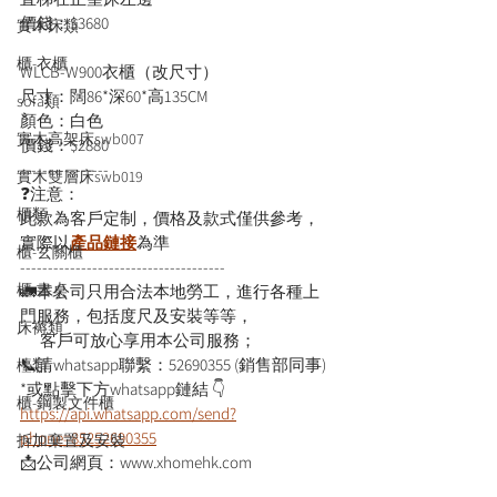
價錢：$3680
實木床類
櫃-衣櫃
WLCB-W900衣櫃（改尺寸）
尺寸：闊86*深60*高135CM
sofa類
顏色：白色
實木高架床swb007
價錢：$2880
----------------
實木雙層床swb019
❓注意：
櫃類
此款為客戶定制，價格及款式僅供參考，
實際以
產品鏈接
為準
櫃-玄關櫃
-------------------------------------
櫃-書桌
🚛本公司只用合法本地勞工，進行各種上
門服務，包括度尺及安裝等等，
床褥類
      客戶可放心享用本公司服務；
📞請whatsapp聯繫：52690355 (銷售部同事)
檯類
*或點擊下方whatsapp鏈結 👇
櫃-鋼製文件櫃
https://api.whatsapp.com/send?
phone=85252690355
拆加棄置及安裝
📩公司網頁：www.xhomehk.com